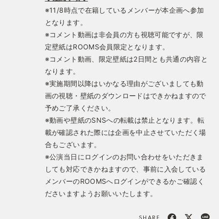
※11/8時点で在籍しているメンバーが本企画へ参加
となります。
※コメント動画は非会員の方も視聴可能ですが、限
定壁紙はROOMS会員限定となります。
※コメント動画、限定壁紙は2日間とも共通の内容と
なります。
※実施期間以降はいかなる理由がございましても動
画の視聴・壁紙のダウンロードはできかねますので
予めご了承ください。
※動画や壁紙のSNSへの転載は禁止となります。転
載が確認された際には企画を中止させていただく場
合もございます。
※公演当日にログインのお問い合わせをいただきま
しても対応できかねますので、事前に入会している
メンバーのROOMSへログインができるかご確認く
ださいますようお願いいたします。
SHARE